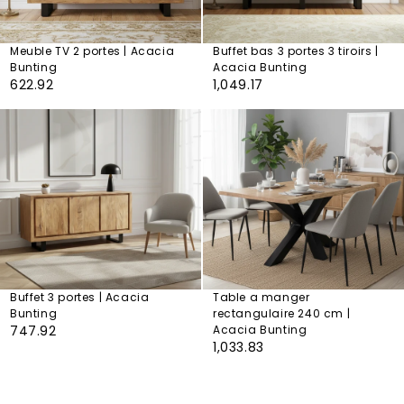
Meuble TV 2 portes | Acacia
Buffet bas 3 portes 3 tiroirs |
Bunting
Acacia Bunting
622.92
1,049.17
Buffet 3 portes | Acacia
Table a manger
Bunting
rectangulaire 240 cm |
747.92
Acacia Bunting
1,033.83
BOIS
VIVANT.
DES ESPACES