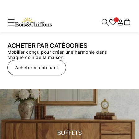
L'ART DE VIVRE À LA
Connexion
Panier
FRANÇAISE
2026
ACHETER PAR CATÉGORIES
Mobilier conçu pour créer une harmonie dans
Voir la collection
chaque coin de la maison.
Acheter maintenant
Explorer les produits
BUFFETS