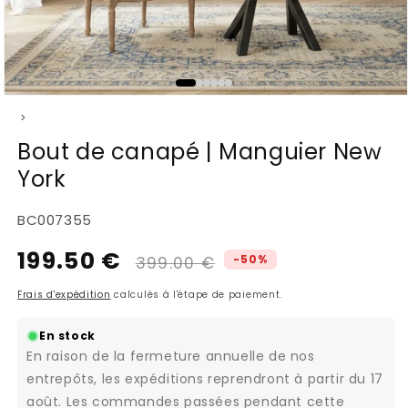
Ouvrir
>
le
média
Bout de canapé | Manguier New
1
York
dans
une
fenêtre
SKU:
BC007355
modale
199.50 €
Prix
Prix
-50%
399.00 €
habituel
promotionnel
Frais d'expédition
calculés à l'étape de paiement.
En stock
En raison de la fermeture annuelle de nos
entrepôts, les expéditions reprendront à partir du 17
août. Les commandes passées pendant cette