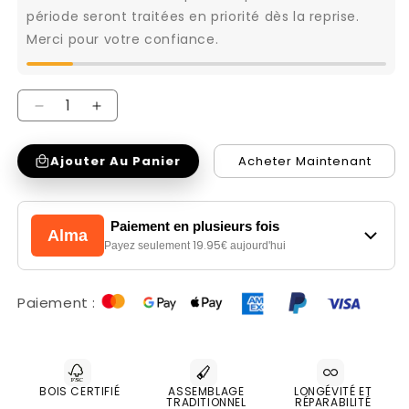
période seront traitées en priorité dès la reprise.
Merci pour votre confiance.
Réduire
Augmenter
la
la
Ajouter Au Panier
Acheter Maintenant
quantité
quantité
de
de
Bout
Bout
Paiement en plusieurs fois
Alma
de
de
19.95
Payez seulement
€ aujourd'hui
canapé
canapé
|
|
Paiement :
Manguier
Manguier
New
New
York
York
BOIS CERTIFIÉ
ASSEMBLAGE
LONGÉVITÉ ET
TRADITIONNEL
RÉPARABILITÉ