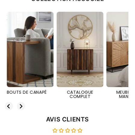
 CANAPÉ
CATALOGUE
MEUBLE BOIS
MEU
COMPLET
MANGUIER
AVIS CLIENTS