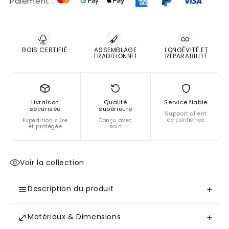
Paiement :
2
2
relax
relax
-
-
Chicago
Chicago
BOIS CERTIFIÉ
ASSEMBLAGE
LONGÉVITÉ ET
TRADITIONNEL
RÉPARABILITÉ
Gris
Gris
Livraison
Qualité
Service fiable
sécurisée
supérieure
Support client
de confiance
Expédition sûre
Conçu avec
et protégée
soin
Voir la collection
Description du produit
Matériaux & Dimensions