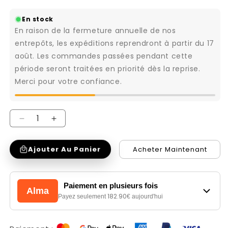
En stock
En raison de la fermeture annuelle de nos
entrepôts, les expéditions reprendront à partir du 17
août. Les commandes passées pendant cette
période seront traitées en priorité dès la reprise.
Merci pour votre confiance.
Réduire
Augmenter
la
la
Ajouter Au Panier
Acheter Maintenant
quantité
quantité
de
de
Canapé
Canapé
Paiement en plusieurs fois
Alma
3
3
182.90
Payez seulement
€ aujourd'hui
places
places
avec
avec