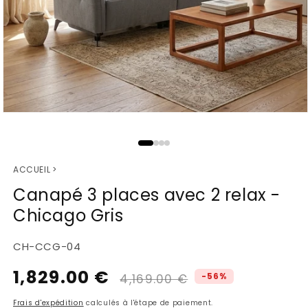
Ouvrir
le
média
1
ACCUEIL
>
dans
une
Canapé 3 places avec 2 relax -
fenêtre
Chicago Gris
modale
SKU:
CH-CCG-04
1,829.00 €
Prix
Prix
-56%
4,169.00 €
habituel
promotionnel
Frais d'expédition
calculés à l'étape de paiement.