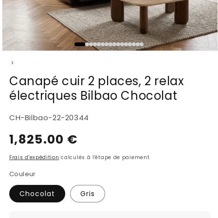
Ouvrir
>
le
média
Canapé cuir 2 places, 2 relax
1
électriques Bilbao Chocolat
dans
une
fenêtre
SKU:
CH-Bilbao-22-20344
modale
1,825.00 €
Prix
habituel
Frais d'expédition
calculés à l'étape de paiement.
Couleur
Chocolat
Gris