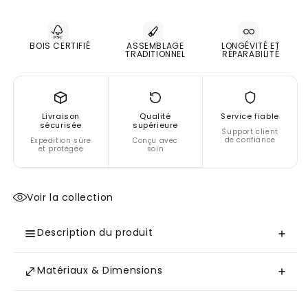
relax
relax
électriques
électriques
Bilbao
Bilbao
BOIS CERTIFIÉ
ASSEMBLAGE
LONGÉVITÉ ET
TRADITIONNEL
RÉPARABILITÉ
Chocolat
Chocolat
Livraison
Qualité
Service fiable
sécurisée
supérieure
Support client
de confiance
Expédition sûre
Conçu avec
et protégée
soin
Voir la collection
Description du produit
Matériaux & Dimensions