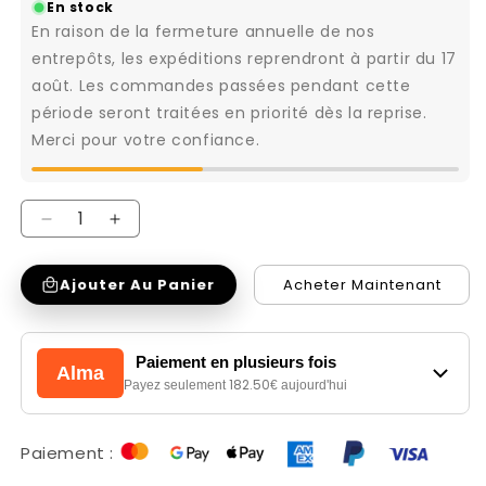
En stock
En raison de la fermeture annuelle de nos
entrepôts, les expéditions reprendront à partir du 17
août. Les commandes passées pendant cette
période seront traitées en priorité dès la reprise.
Merci pour votre confiance.
Réduire
Augmenter
la
la
Ajouter Au Panier
Acheter Maintenant
quantité
quantité
de
de
Canapé
Canapé
Paiement en plusieurs fois
Alma
cuir
cuir
182.50
Payez seulement
€ aujourd'hui
2
2
places,
places,
Paiement :
2
2