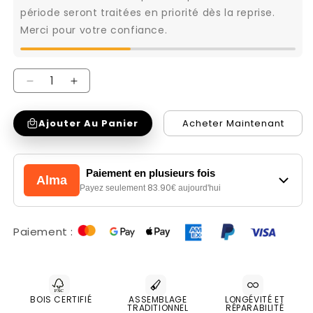
période seront traitées en priorité dès la reprise.
Merci pour votre confiance.
Réduire
Augmenter
la
la
Ajouter Au Panier
Acheter Maintenant
quantité
quantité
de
de
Fauteuil
Fauteuil
Paiement en plusieurs fois
Alma
Cuir
Cuir
83.90
Payez seulement
€ aujourd'hui
Relax
Relax
Électrique
Électrique
Paiement :
|
|
Sydney
Sydney
Chocolat
Chocolat
BOIS CERTIFIÉ
ASSEMBLAGE
LONGÉVITÉ ET
TRADITIONNEL
RÉPARABILITÉ