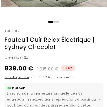
Ouvrir
le
média
1
dans
ACCUEIL
>
une
fenêtre
Fauteuil Cuir Relax Électrique |
modale
Sydney Chocolat
SKU:
CH-SDNY-04
839.00 €
Prix
Prix
-56%
1,915.00 €
habituel
promotionnel
Frais d'expédition
calculés à l'étape de paiement.
En stock
En raison de la fermeture annuelle de nos
entrepôts, les expéditions reprendront à partir du 17
août. Les commandes passées pendant cette