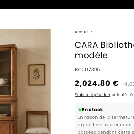
promotion | Code : SALE10
5d 8h 33m 14s
Accueil
>
CARA Biblioth
modèle
SKU:
BC007395
2,024.80 €
Prix
Prix
4,0
habituel
pro
Frais d'expédition
calculés à 
En stock
En raison de la fermetur
expéditions reprendront
passées pendant cette pé