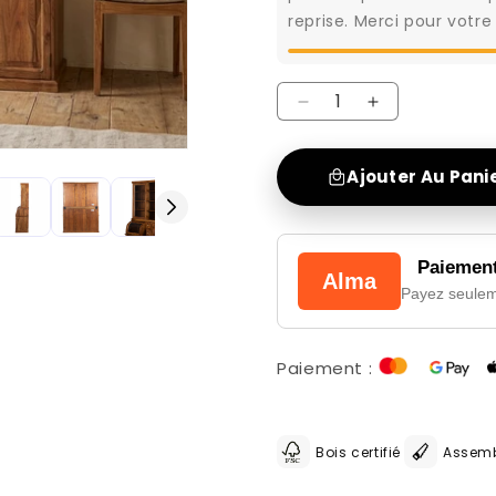
reprise. Merci pour votre
Réduire
Augmenter
la
la
quantité
quantité
Ajouter Au Pani
de
de
CARA
CARA
Bibliothèque
Bibliothèque
Paiement
Alma
2
2
Payez seule
corps
corps
petit
petit
Paiement :
modèle
modèle
Bois certifié
Assemb