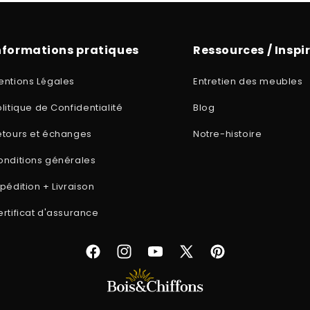
nformations pratiques
Ressources / Inspi
entions Légales
Entretien des meubles
litique de Confidentialité
Blog
etours et échanges
Notre-histoire
onditions générales
pédition + Livraison
rtificat d'assurance
Facebook
Instagram
YouTube
X
Pinterest
(Twitter)