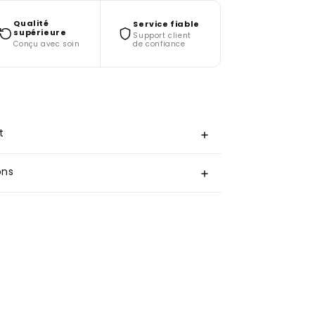
Qualité
Service fiable
supérieure
Support client
de confiance
Conçu avec soin
t
ons