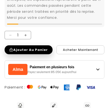
août. Les commandes passées pendant cette
période seront traitées en priorité dès la reprise.
Merci pour votre confiance.
Réduire
Augmenter
la
la
Ajouter Au Panier
Acheter Maintenant
quantité
quantité
de
de
CounterChaise
CounterChaise
Paiement en plusieurs fois
Alma
Pullitzer
Pullitzer
85.05
Payez seulement
€ aujourd'hui
blanc
blanc
Bouclé
Bouclé
Paiement :
/
/
noir
noir
(Copenhagen
(Copenhagen