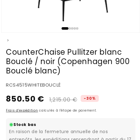
Ouvrir
>
le
média
CounterChaise Pullitzer blanc
1
Bouclé / noir (Copenhagen 900
dans
une
Bouclé blanc)
fenêtre
modale
SKU:
RCS4515WHITEBOUCLÉ
850.50 €
Prix
Prix
-30%
1,215.00 €
habituel
promotionnel
Frais d'expédition
calculés à l'étape de paiement.
Stock bas
En raison de la fermeture annuelle de nos
entrepôts, les expéditions reprendront à partir du 17