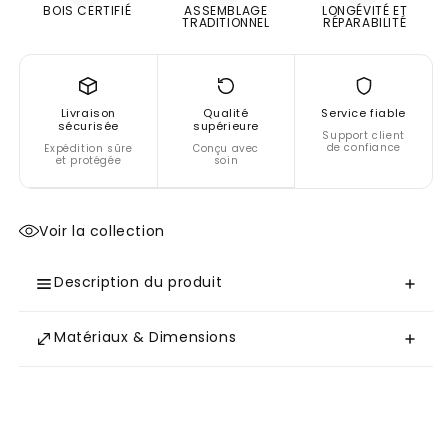
900
900
BOIS CERTIFIÉ
ASSEMBLAGE
LONGÉVITÉ ET
TRADITIONNEL
RÉPARABILITÉ
Bouclé
Bouclé
blanc)
blanc)
Livraison
Qualité
Service fiable
sécurisée
supérieure
Support client
de confiance
Expédition sûre
Conçu avec
et protégée
soin
Voir la collection
Description du produit
Matériaux & Dimensions