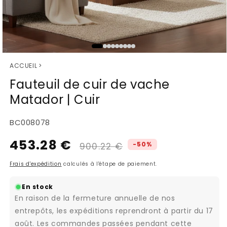
Ouvrir
ACCUEIL
>
le
média
Fauteuil de cuir de vache
1
Matador | Cuir
dans
une
fenêtre
SKU:
BC008078
modale
453.28 €
Prix
Prix
-50%
900.22 €
habituel
promotionnel
Frais d'expédition
calculés à l'étape de paiement.
En stock
En raison de la fermeture annuelle de nos
entrepôts, les expéditions reprendront à partir du 17
août. Les commandes passées pendant cette