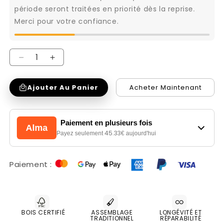
période seront traitées en priorité dès la reprise.
Merci pour votre confiance.
Réduire
Augmenter
la
la
Ajouter Au Panier
Acheter Maintenant
quantité
quantité
de
de
Fauteuil
Fauteuil
Paiement en plusieurs fois
Alma
de
de
45.33
Payez seulement
€ aujourd'hui
cuir
cuir
de
de
Paiement :
vache
vache
Matador
Matador
|
|
Cuir
Cuir
BOIS CERTIFIÉ
ASSEMBLAGE
LONGÉVITÉ ET
TRADITIONNEL
RÉPARABILITÉ