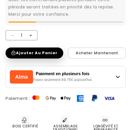
période seront traitées en priorité dès la reprise.
Merci pour votre confiance.
Réduire
Augmenter
la
la
Ajouter Au Panier
Acheter Maintenant
quantité
quantité
de
de
Meuble
Meuble
Paiement en plusieurs fois
Alma
console
console
49.75
Payez seulement
€ aujourd'hui
|
|
Acacia
Acacia
Paiement :
Tatoo
Tatoo
BOIS CERTIFIÉ
ASSEMBLAGE
LONGÉVITÉ ET
TRADITIONNEL
RÉPARABILITÉ