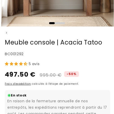
Ouvrir
>
le
média
Meuble console | Acacia Tatoo
1
dans
SKU:
BC001292
une
fenêtre
5 avis
modale
497.50 €
Prix
Prix
-50%
995.00 €
habituel
promotionnel
Frais d'expédition
calculés à l'étape de paiement.
En stock
En raison de la fermeture annuelle de nos
entrepôts, les expéditions reprendront à partir du 17
août. Les commandes passées pendant cette