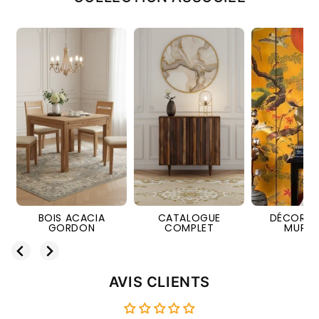
IA
CATALOGUE
DÉCORATIONS
MIROIRS
COMPLET
MURALES
AVIS CLIENTS