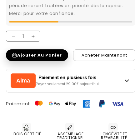
période seront traitées en priorité dès la reprise.
Merci pour votre confiance.
Réduire
Augmenter
la
la
Ajouter Au Panier
Acheter Maintenant
quantité
quantité
de
de
Petit
Petit
Paiement en plusieurs fois
Alma
miroir
miroir
29.90
Payez seulement
€ aujourd'hui
en
en
acacia
acacia
Paiement :
|
|
Acacia
Acacia
Gordon
Gordon
BOIS CERTIFIÉ
ASSEMBLAGE
LONGÉVITÉ ET
TRADITIONNEL
RÉPARABILITÉ