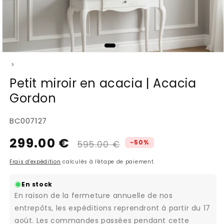
Ouvrir
>
le
média
Petit miroir en acacia | Acacia
1
Gordon
dans
une
fenêtre
SKU:
BC007127
modale
299.00 €
Prix
Prix
-50%
595.00 €
habituel
promotionnel
Frais d'expédition
calculés à l'étape de paiement.
En stock
En raison de la fermeture annuelle de nos
entrepôts, les expéditions reprendront à partir du 17
août. Les commandes passées pendant cette