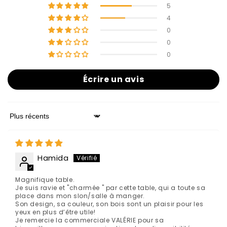
5
4
0
0
0
Écrire un avis
Sort by
Hamida
Magnifique table.
Je suis ravie et "charmée " par cette table, qui a toute sa
place dans mon slon/salle à manger.
Son design, sa couleur, son bois sont un plaisir pour les
yeux en plus d’être utile!
Je remercie la commerciale VALÉRIE pour sa