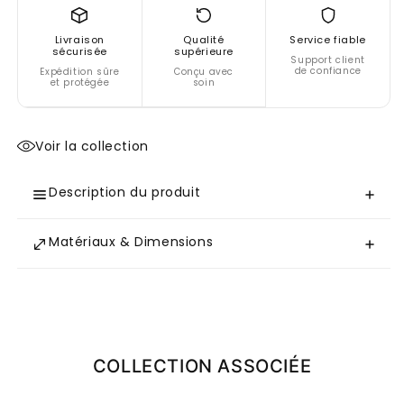
Maya
Maya
Livraison
Qualité
Service fiable
sécurisée
supérieure
Support client
de confiance
Expédition sûre
Conçu avec
et protégée
soin
Voir la collection
Description du produit
Matériaux & Dimensions
COLLECTION ASSOCIÉE