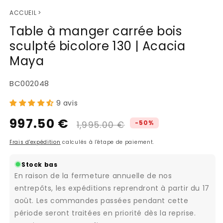
ACCUEIL
>
Table à manger carrée bois
sculpté bicolore 130 | Acacia
Maya
SKU:
BC002048
9 avis
997.50 €
Prix
Prix
-50%
1,995.00 €
habituel
promotionnel
Frais d'expédition
calculés à l'étape de paiement.
Stock bas
En raison de la fermeture annuelle de nos
entrepôts, les expéditions reprendront à partir du 17
août. Les commandes passées pendant cette
période seront traitées en priorité dès la reprise.