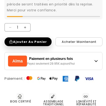
période seront traitées en priorité dès la reprise.
Merci pour votre confiance.
Réduire
Augmenter
la
la
Ajouter Au Panier
Acheter Maintenant
quantité
quantité
de
de
Table
Table
Paiement en plusieurs fois
Alma
d&#39;appoint
d&#39;appoint
29.95
Payez seulement
€ aujourd'hui
sculptée
sculptée
|
|
Paiement :
Mango
Mango
Marudai
Marudai
BOIS CERTIFIÉ
ASSEMBLAGE
LONGÉVITÉ ET
TRADITIONNEL
RÉPARABILITÉ