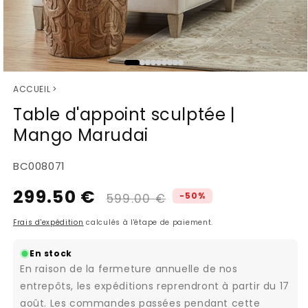
Ouvrir
ACCUEIL
>
le
média
Table d'appoint sculptée |
1
Mango Marudai
dans
une
fenêtre
SKU:
BC008071
modale
299.50 €
Prix
Prix
-50%
599.00 €
habituel
promotionnel
Frais d'expédition
calculés à l'étape de paiement.
En stock
En raison de la fermeture annuelle de nos
entrepôts, les expéditions reprendront à partir du 17
août. Les commandes passées pendant cette