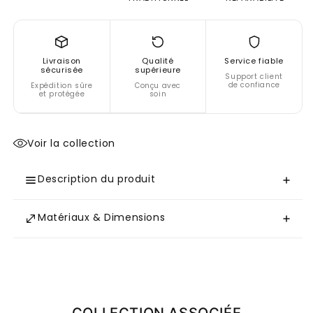
gauche
gauche
&quot;Romance&quot;
&quot;Romance&quot;
Livraison
Qualité
Service fiable
sécurisée
supérieure
Support client
de confiance
Expédition sûre
Conçu avec
et protégée
soin
Voir la collection
Description du produit
Matériaux & Dimensions