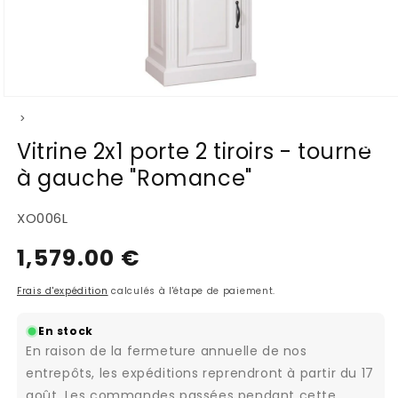
Ouvrir
>
le
média
Vitrine 2x1 porte 2 tiroirs - tourne
1
à gauche "Romance"
dans
une
fenêtre
SKU:
XO006L
modale
1,579.00 €
Prix
habituel
Frais d'expédition
calculés à l'étape de paiement.
En stock
En raison de la fermeture annuelle de nos
entrepôts, les expéditions reprendront à partir du 17
août. Les commandes passées pendant cette