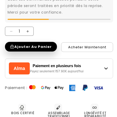
période seront traitées en priorité dès la reprise.
Merci pour votre confiance.
Réduire
Augmenter
la
la
Ajouter Au Panier
Acheter Maintenant
quantité
quantité
de
de
Vitrine
Vitrine
Paiement en plusieurs fois
Alma
2x1
2x1
157.90
Payez seulement
€ aujourd'hui
porte
porte
2
2
Paiement :
tiroirs
tiroirs
-
-
tourne
tourne
à
à
BOIS CERTIFIÉ
ASSEMBLAGE
LONGÉVITÉ ET
TRADITIONNEL
RÉPARABILITÉ